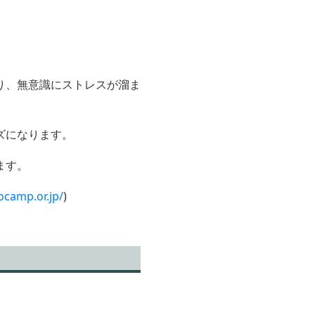
り、無意識にストレスが溜ま
ズになります。
ます。
ocamp.or.jp/
)