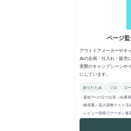
ページ監修
アウトドアメーカーやキ
ル
の企画・仕入れ・販売
実際のキャンプシーンや
にしています。
折りたたみ
ソロ
ロ
・最短7〜21日で出荷（在庫
・耐荷重／高さ調整テスト済
・レビュー投稿でクーポン進