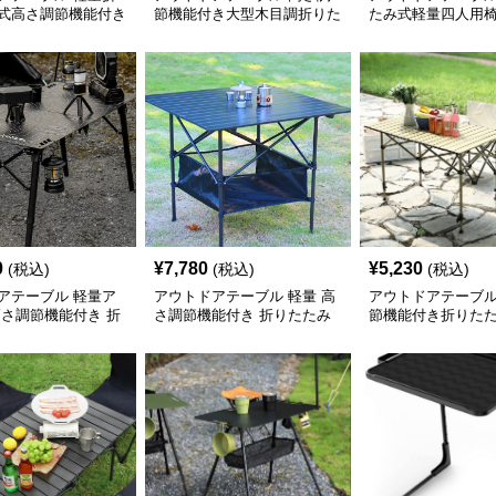
式高さ調節機能付き
節機能付き大型木目調折りた
たみ式軽量四人用
ーブル
たみ式野外用テーブル
さ調節野外用卓上
ト
0
¥
7,780
¥
5,230
(税込)
(税込)
(税込)
アテーブル 軽量ア
アウトドアテーブル 軽量 高
アウトドアテーブル
高さ調節機能付き 折
さ調節機能付き 折りたたみ
節機能付き折りた
式テーブル
式キッチンテーブル
チンテーブル