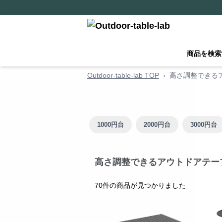
商品を検索
Outdoor-table-lab TOP
›
高さ調整できる
×
新規ユーザー限定クーポ
ン！
1000円台
2000円台
3000円台
期間限定! 10%OFFクーポンです
取得後、決済画面で自動適用されます
高さ調整できるアウトドアテー
コー
70
件の商品が見つかりました
IKHAH4K8
ド: