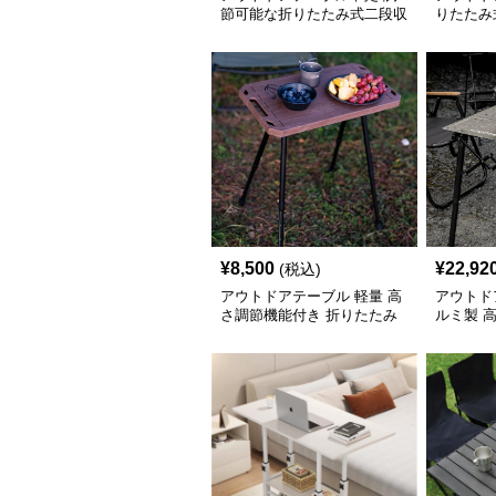
節可能な折りたたみ式二段収
りたたみ
納サイドテーブル
サイドテ
¥
8,500
¥
22,92
(税込)
アウトドアテーブル 軽量 高
アウトド
さ調節機能付き 折りたたみ
ルミ製 
式サイドテーブル
りたたみ