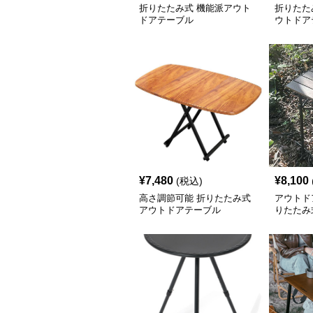
折りたたみ式 機能派アウト
折りたた
ドアテーブル
ウトドア
¥
7,480
¥
8,100
(税込)
高さ調節可能 折りたたみ式
アウトド
アウトドアテーブル
りたたみ
アサイド