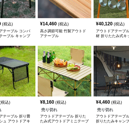
0
¥
14,460
¥
40,120
(税込)
(税込)
(税込)
アテーブル コンパ
高さ調節可能 竹製アウトド
アウトドアテーブル
テーブル キャンプ
アテーブル
材 折りたたみ式キ
ーブル
¥
8,160
¥
4,460
(税込)
(税込)
(税込)
れ
売り切れ
売り切れ
アテーブル 折り畳
アウトドアテーブル 折りた
アウトドアテーブル
シュ アウトドアキ
たみ式アウトドアミニテーブ
折りたたみキャン
ル三段階セット
拡張式