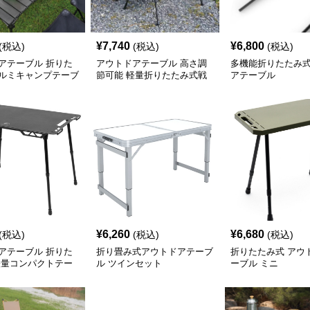
¥
7,740
¥
6,800
(税込)
(税込)
(税込)
アテーブル 折りた
アウトドアテーブル 高さ調
多機能折りたたみ
ルミキャンプテーブ
節可能 軽量折りたたみ式戦
アテーブル
術テーブル
¥
6,260
¥
6,680
(税込)
(税込)
(税込)
アテーブル 折りた
折り畳み式アウトドアテーブ
折りたたみ式 アウ
軽量コンパクトテー
ル ツインセット
ーブル ミニ