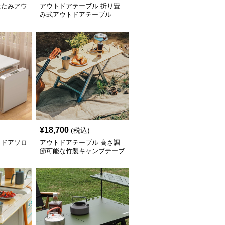
たたみアウ
アウトドアテーブル 折り畳
み式アウトドアテーブル
¥
18,700
(税込)
トドアソロ
アウトドアテーブル 高さ調
節可能な竹製キャンプテーブ
ル