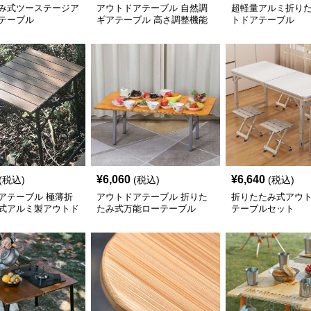
み式ツーステージア
アウトドアテーブル 自然調
超軽量アルミ折り
テーブル
ギアテーブル 高さ調整機能
トドアテーブル
付き
¥
6,060
¥
6,640
(税込)
(税込)
(税込)
アテーブル 極薄折
アウトドアテーブル 折りた
折りたたみ式アウ
式アルミ製アウトド
たみ式万能ローテーブル
テーブルセット
テーブル