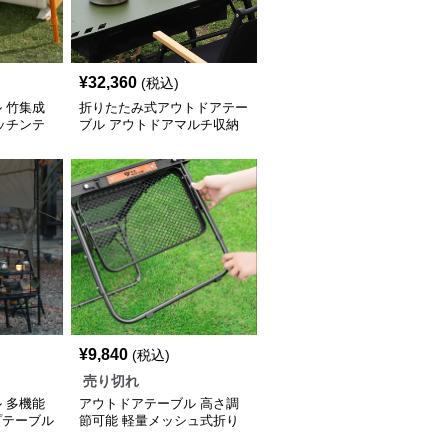
¥
32,360
(税込)
 竹集成
折りたたみ式アウトドアテー
ッチンテ
ブル アウトドアマルチ収納
式サイドテーブル
¥
9,840
(税込)
売り切れ
 多機能
アウトドアテーブル 高さ調
プテーブル
節可能 軽量メッシュ式折り
たたみテーブル