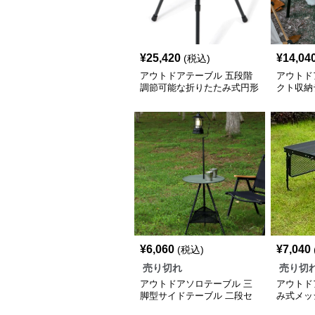
¥
25,420
¥
14,04
(税込)
アウトドアテーブル 五段階
アウトド
調節可能な折りたたみ式円形
クト収納
テーブル
匠
¥
6,060
¥
7,040
(税込)
売り切れ
売り切
アウトドアソロテーブル 三
アウトド
脚型サイドテーブル 二段セ
み式メッ
ット
ッチン台