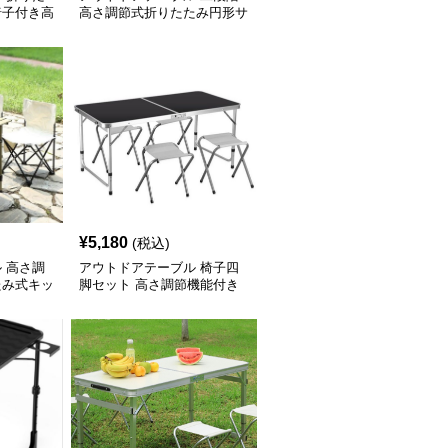
椅子付き高
高さ調節式折りたたみ円形サ
 コンパク
イドテーブル
¥
5,180
(税込)
 高さ調
アウトドアテーブル 椅子四
たみ式キッ
脚セット 高さ調節機能付き
折りたたみテーブル