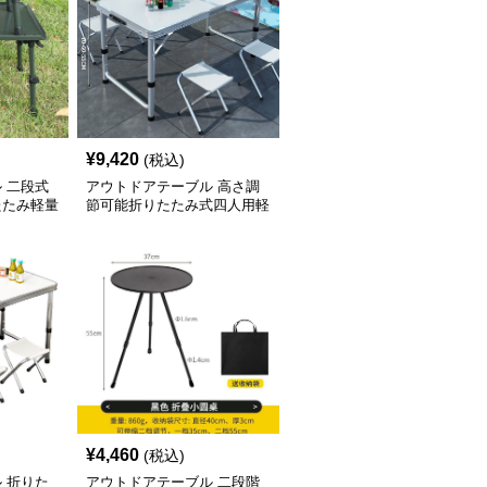
¥
9,420
(税込)
 二段式
アウトドアテーブル 高さ調
たたみ軽量
節可能折りたたみ式四人用軽
ソロ
量野外活動テーブルセット
¥
4,460
(税込)
 折りた
アウトドアテーブル 二段階