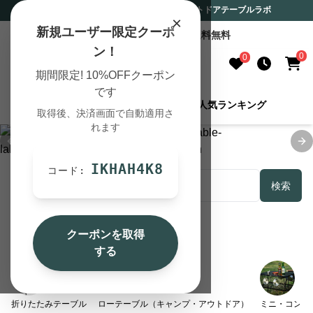
アウトドアテーブル専門通販サイト アウトドアテーブルラボ
×
新規ユーザー限定クーポ
10,000円以上のご購入で送料無料
ン！
0
0
期間限定! 10%OFFクーポン
です
商品を検索する
人気ランキング
取得後、決済画面で自動適用さ
れます
Previous slide
Ne
IKHAH4K8
コード:
検索
人気カテゴリ
クーポンを取得
する
折りたたみテーブル
ローテーブル（キャンプ・アウトドア）
ミニ・コンパ