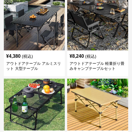
¥
4,380
¥
8,240
(税込)
(税込)
アウトドアテーブル アルミスリ
アウトドアテーブル 軽量折り畳
ット 大型テーブル
みキャンプテーブルセット