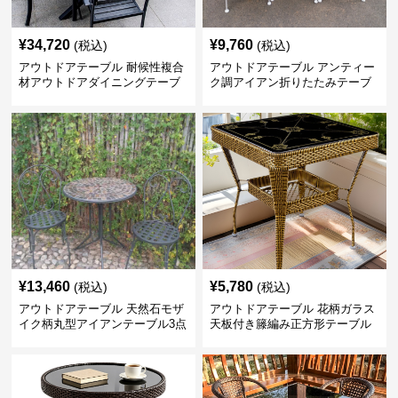
¥
34,720
¥
9,760
(税込)
(税込)
アウトドアテーブル 耐候性複合
アウトドアテーブル アンティー
材アウトドアダイニングテーブ
ク調アイアン折りたたみテーブ
ルセット
ル椅子3点セット
¥
13,460
¥
5,780
(税込)
(税込)
アウトドアテーブル 天然石モザ
アウトドアテーブル 花柄ガラス
イク柄丸型アイアンテーブル3点
天板付き籐編み正方形テーブル
セット