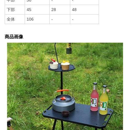
下部
45
28
48
全体
106
-
-
商品画像