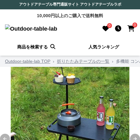
アウトドアテーブル専門通販サイト アウトドアテーブルラボ
10,000円以上のご購入で送料無料
0
0
商品を検索する
人気ランキング
Outdoor-table-lab TOP
›
折りたたみテーブルの一覧
›
多機能 コ