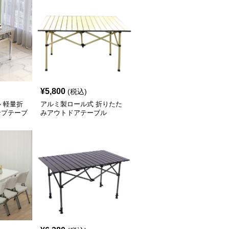
¥
5,800
(税込)
 軽量折
アルミ製ロール式 折りたた
ンプテーブ
みアウトドアテーブル