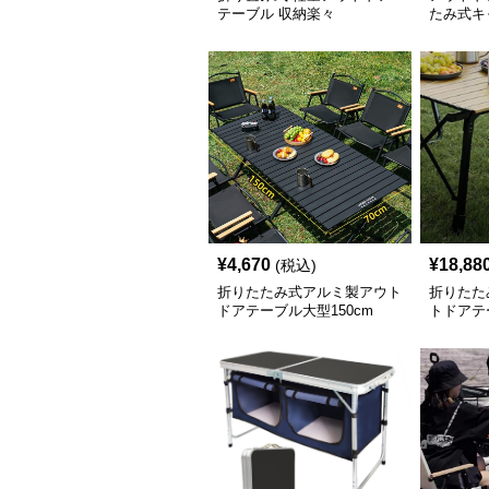
テーブル 収納楽々
たみ式キ
¥
4,670
¥
18,88
(税込)
折りたたみ式アルミ製アウト
折りたた
ドアテーブル大型150cm
トドアテ