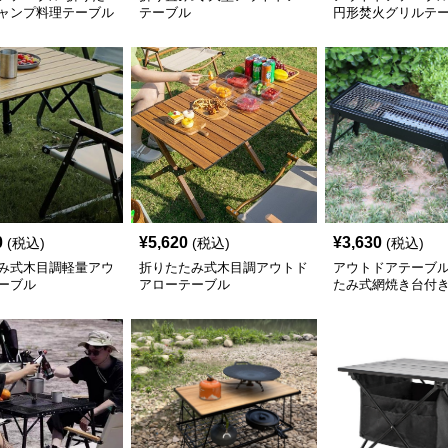
ャンプ料理テーブル
テーブル
円形焚火グリルテ
0
¥
5,620
¥
3,630
(税込)
(税込)
(税込)
み式木目調軽量アウ
折りたたみ式木目調アウトド
アウトドアテーブル
ーブル
アローテーブル
たみ式網焼き台付
理テーブル