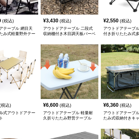
0
¥
3,430
¥
2,550
(税込)
(税込)
(税込)
アテーブル 網目天
アウトドアテーブル 二段式
アウトドアテーブル
たみ式軽量野外テー
収納棚付き木目調天板バーベ
付き折りたたみ式
キューテーブル
トドアテーブル
¥
6,600
¥
6,360
(税込)
(税込)
(税込)
み式アウトドアテー
アウトドアテーブル 軽量耐
アウトドアテーブル
ト
久折りたたみ野営テーブル
たみ式収納付きキ
ブル