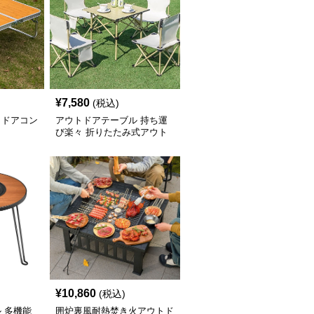
¥
7,580
(税込)
トドアコン
アウトドアテーブル 持ち運
び楽々 折りたたみ式アウト
ドアセット
¥
10,860
(税込)
 多機能
囲炉裏風耐熱焚き火アウトド