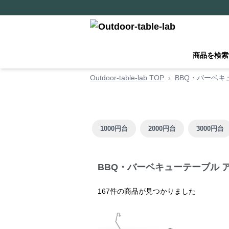
商品を検索
Outdoor-table-lab TOP
›
BBQ・バーベキ
×
新規ユーザー限定クーポ
ン！
1000円台
2000円台
3000円台
期間限定! 10%OFFクーポンです
取得後、決済画面で自動適用されます
BBQ・バーベキューテーブル 
コー
167
件の商品が見つかりました
IKHAH4K8
ド: