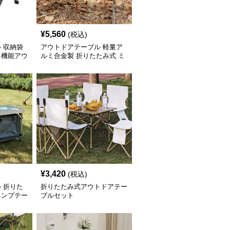
¥
5,560
(税込)
 収納袋
アウトドアテーブル 軽量ア
多機能アウ
ルミ合金製 折りたたみ式 ミ
ニサイドテーブル
¥
3,420
(税込)
 折りた
折りたたみ式アウトドアテー
ャンプテー
ブルセット