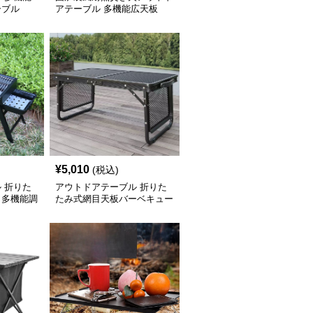
ーブル
アテーブル 多機能広天板
¥
5,010
(税込)
 折りた
アウトドアテーブル 折りた
き多機能調
たみ式網目天板バーベキュー
テーブル