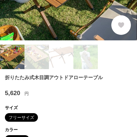
Previous slide
Ne
折りたたみ式木目調アウトドアローテーブル
5,620
円
サイズ
フリーサイズ
カラー