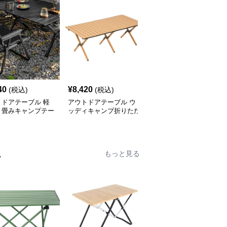
40
¥
8,420
¥
7,520
(税込)
(税込)
(税込)
トドアテーブル 軽
アウトドアテーブル ウ
アウトドアテーブル 頑
り畳みキャンプテー
ッディキャンプ折りたた
丈な折りたたみ式キャン
セット
みテーブル
プテーブル
ム
もっと見る