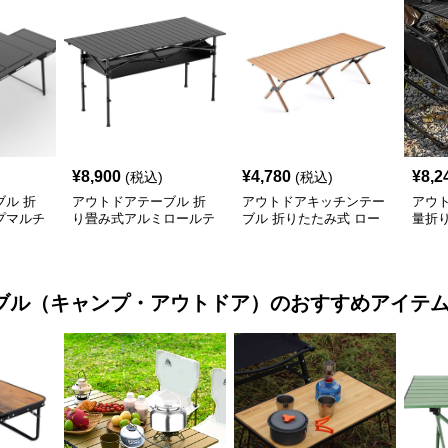
¥
8,900
¥
4,780
¥
8,2
(税込)
(税込)
ル 折
アウトドアテーブル 折
アウトドアキッチンテー
アウ
プマルチ
り畳み式アルミロールテ
ブル 折りたたみ式 ロー
量折
付き
ーブル
ル天板 キャンプテーブ
ブル
ル
ブル（キャンプ・アウトドア）
のおすすめアイテ