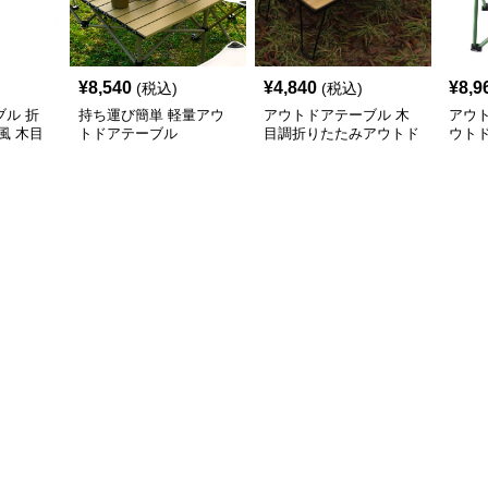
¥
8,540
¥
4,840
¥
8,9
(税込)
(税込)
ル 折
持ち運び簡単 軽量アウ
アウトドアテーブル 木
アウ
風 木目
トドアテーブル
目調折りたたみアウトド
ウト
アローテーブル
アル