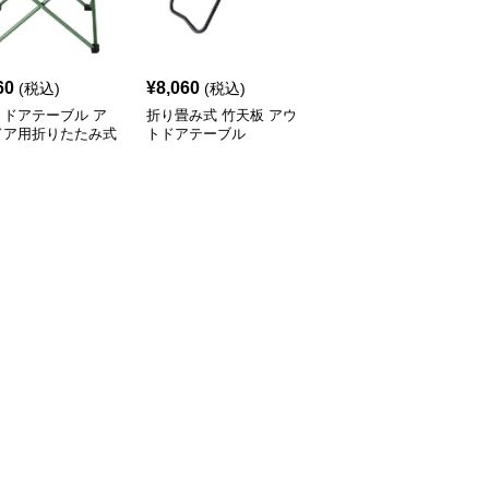
60
¥
8,060
¥
8,980
(税込)
(税込)
(税込)
トドアテーブル ア
折り畳み式 竹天板 アウ
アウトドアテーブル 模
ドア用折りたたみ式
トドアテーブル
様切り抜きデザイン折り
ミローテーブル
たたみローテーブル