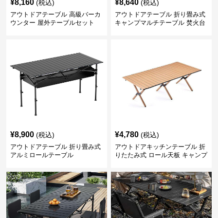
¥
8,160
¥
8,640
(税込)
(税込)
アウトドアテーブル 高級バーカ
アウトドアテーブル 折り畳み式
ウンター 屋外テーブルセット
キャンプマルチテーブル 焚火台
付き
¥
8,900
¥
4,780
(税込)
(税込)
アウトドアテーブル 折り畳み式
アウトドアキッチンテーブル 折
アルミロールテーブル
りたたみ式 ロール天板 キャンプ
テーブル