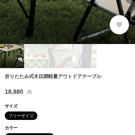
Previous slide
Ne
折りたたみ式木目調軽量アウトドアテーブル
18,880
円
サイズ
フリーサイズ
カラー