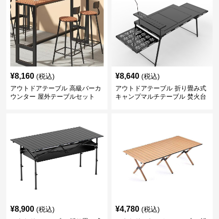
¥
8,160
¥
8,640
(税込)
(税込)
アウトドアテーブル 高級バーカ
アウトドアテーブル 折り畳み式
ウンター 屋外テーブルセット
キャンプマルチテーブル 焚火台
付き
¥
8,900
¥
4,780
(税込)
(税込)