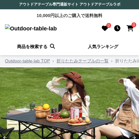
アウトドアテーブル専門通販サイト アウトドアテーブルラボ
10,000円以上のご購入で送料無料
0
0
商品を検索する
人気ランキング
Outdoor-table-lab TOP
›
折りたたみテーブルの一覧
›
折りたたみ