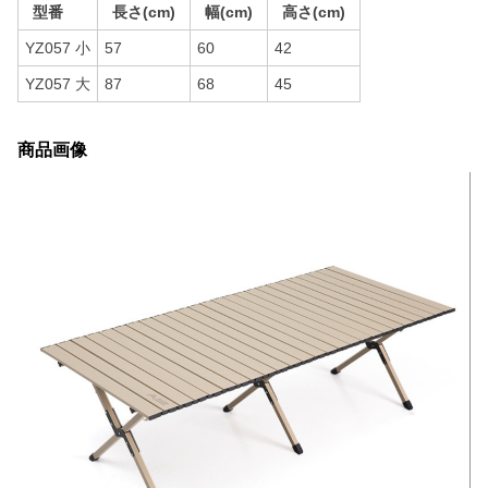
型番
長さ(cm)
幅(cm)
高さ(cm)
YZ057 小
57
60
42
YZ057 大
87
68
45
商品画像