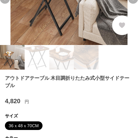
Previous slide
Ne
アウトドアテーブル 木目調折りたたみ式小型サイドテー
ブル
4,820
円
サイズ
36ｘ48ｘ70CM