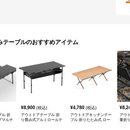
みテーブル
のおすすめアイテム
¥
8,900
¥
4,780
¥
8,2
(税込)
(税込)
ル 折
アウトドアテーブル 折
アウトドアキッチンテー
アウ
プマルチ
り畳み式アルミロールテ
ブル 折りたたみ式 ロー
量折
付き
ーブル
ル天板 キャンプテーブ
ブル
ル