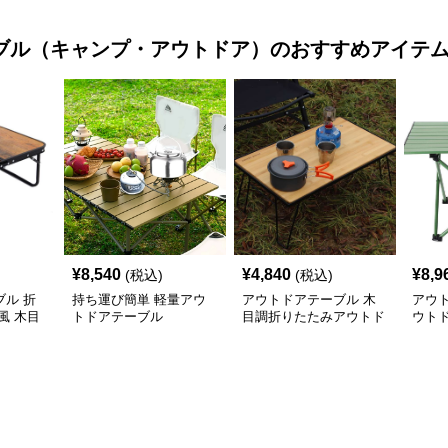
ブル（キャンプ・アウトドア）
のおすすめアイテ
¥
8,540
¥
4,840
¥
8,9
(税込)
(税込)
ル 折
持ち運び簡単 軽量アウ
アウトドアテーブル 木
アウ
風 木目
トドアテーブル
目調折りたたみアウトド
ウト
アローテーブル
アル