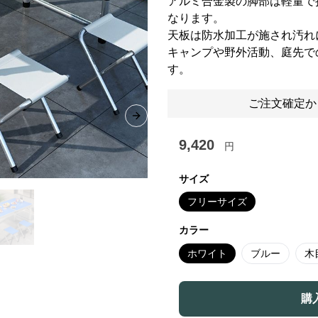
アルミ合金製の脚部は軽量で
なります。
天板は防水加工が施され汚れ
キャンプや野外活動、庭先で
す。
ご注文確定か
Next slide
9,420
円
サイズ
フリーサイズ
カラー
ホワイト
ブルー
木
購