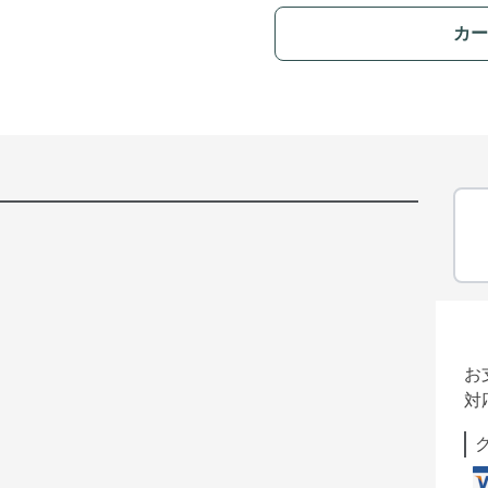
カー
お
対