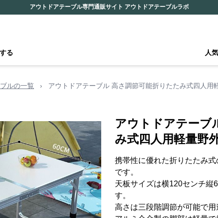
アウトドアテーブル専門通販サイト アウトドアテーブルラボ
する
人
ブルの一覧
›
アウトドアテーブル 高さ調節可能折りたたみ式四人用
アウトドアテーブ
み式四人用軽量野
携帯性に優れた折りたたみ式
です。
天板サイズは横120センチ縦
す。
高さは三段階調節が可能で用