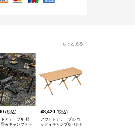
もっと見る
40
¥
8,420
¥
7,520
(税込)
(税込)
(税込)
トドアテーブル 軽
アウトドアテーブル ウ
アウトドアテーブル 頑
り畳みキャンプテー
ッディキャンプ折りたた
丈な折りたたみ式キャン
セット
みテーブル
プテーブル