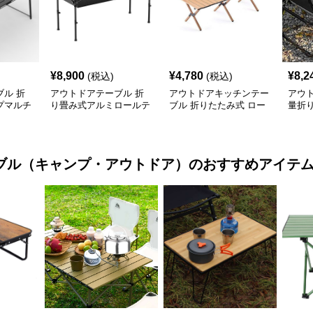
¥
8,900
¥
4,780
¥
8,2
(税込)
(税込)
ル 折
アウトドアテーブル 折
アウトドアキッチンテー
アウ
プマルチ
り畳み式アルミロールテ
ブル 折りたたみ式 ロー
量折
付き
ーブル
ル天板 キャンプテーブ
ブル
ル
ブル（キャンプ・アウトドア）
のおすすめアイテ