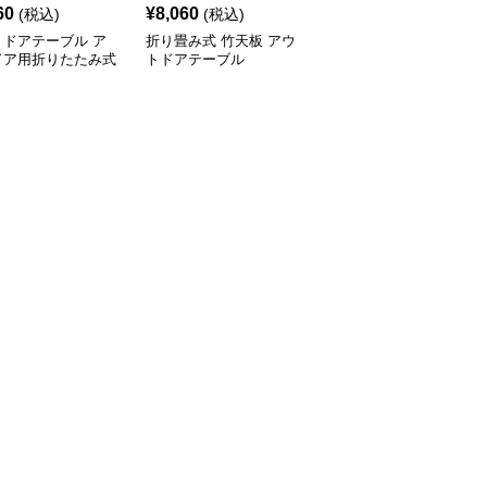
60
¥
8,060
¥
8,980
(税込)
(税込)
(税込)
トドアテーブル ア
折り畳み式 竹天板 アウ
アウトドアテーブル 模
ドア用折りたたみ式
トドアテーブル
様切り抜きデザイン折り
ミローテーブル
たたみローテーブル