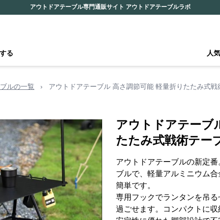
アウトドアテーブル専門通販サイト アウトドアテーブルラボ
する
人
ブルの一覧
›
アウトドアテーブル 高さ調節可能 軽量折りたたみ式戦
アウトドアテーブル
たたみ式戦術テー
アウトドアテーブルの新定番
ブルで、軽量アルミニウム合
簡単です。
専用フックでランタンを吊る
過ごせます。コンパクトに収