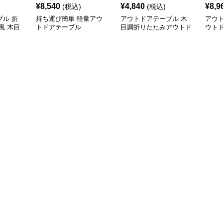
¥
8,540
¥
4,840
¥
8,9
(税込)
(税込)
ル 折
持ち運び簡単 軽量アウ
アウトドアテーブル 木
アウ
風 木目
トドアテーブル
目調折りたたみアウトド
ウト
アローテーブル
アル