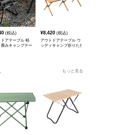
40
¥
8,420
¥
7,520
(税込)
(税込)
(税込)
トドアテーブル 軽
アウトドアテーブル ウ
アウトドアテーブル 頑
り畳みキャンプテー
ッディキャンプ折りたた
丈な折りたたみ式キャン
セット
みテーブル
プテーブル
ム
もっと見る