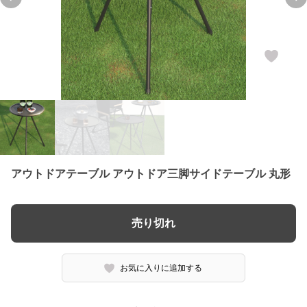
Previous slide
Ne
アウトドアテーブル アウトドア三脚サイドテーブル 丸形
売り切れ
お気に入りに追加する