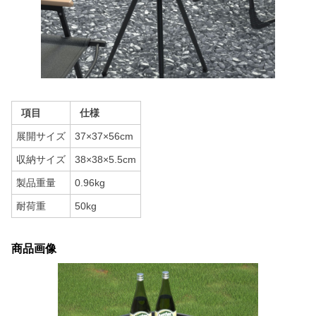
項目
仕様
展開サイズ
37×37×56cm
収納サイズ
38×38×5.5cm
製品重量
0.96kg
耐荷重
50kg
商品画像