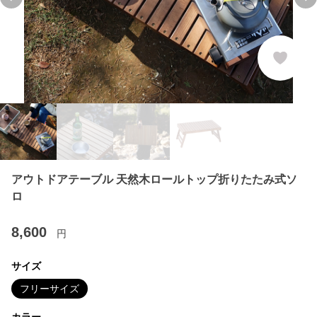
Previous slide
Ne
アウトドアテーブル 天然木ロールトップ折りたたみ式ソ
ロ
8,600
円
サイズ
フリーサイズ