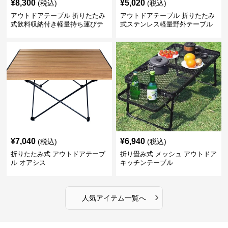
¥
8,300
¥
5,020
(税込)
(税込)
アウトドアテーブル 折りたたみ
アウトドアテーブル 折りたたみ
式飲料収納付き軽量持ち運びテ
式ステンレス軽量野外テーブル
ーブル コンパクト
¥
7,040
¥
6,940
(税込)
(税込)
折りたたみ式 アウトドアテーブ
折り畳み式 メッシュ アウトドア
ル オアシス
キッチンテーブル
›
人気アイテム一覧へ