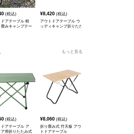
40
¥
8,420
¥
7,520
(税込)
(税込)
(税込)
トドアテーブル 軽
アウトドアテーブル ウ
アウトドアテーブル 頑
り畳みキャンプテー
ッディキャンプ折りたた
丈な折りたたみ式キャン
セット
みテーブル
プテーブル
ム
もっと見る
60
¥
8,060
¥
8,980
(税込)
(税込)
(税込)
トドアテーブル ア
折り畳み式 竹天板 アウ
アウトドアテーブル 模
ドア用折りたたみ式
トドアテーブル
様切り抜きデザイン折り