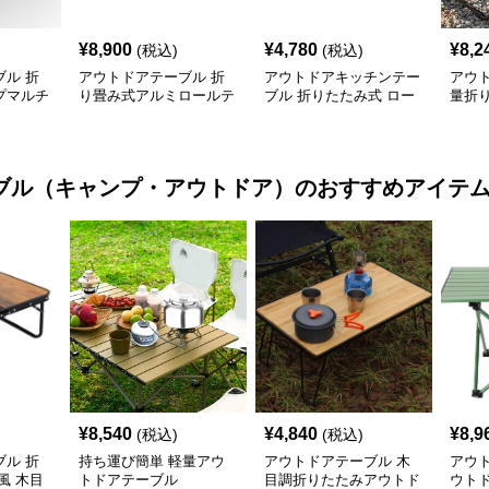
¥
8,900
¥
4,780
¥
8,2
(税込)
(税込)
ル 折
アウトドアテーブル 折
アウトドアキッチンテー
アウ
プマルチ
り畳み式アルミロールテ
ブル 折りたたみ式 ロー
量折
付き
ーブル
ル天板 キャンプテーブ
ブル
ル
ブル（キャンプ・アウトドア）
のおすすめアイテ
¥
8,540
¥
4,840
¥
8,9
(税込)
(税込)
ル 折
持ち運び簡単 軽量アウ
アウトドアテーブル 木
アウ
風 木目
トドアテーブル
目調折りたたみアウトド
ウト