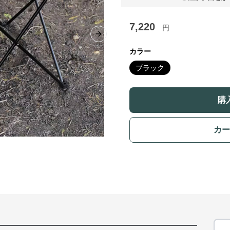
7,220
円
Next slide
カラー
ブラック
購
カー