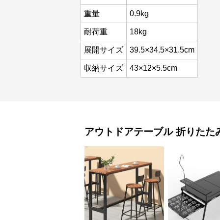
重量
0.9kg
耐荷重
18kg
展開サイズ
39.5×34.5×31.5cm
収納サイズ
43×12×5.5cm
アウトドアテーブル
折りたた