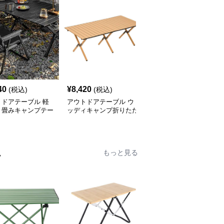
40
¥
8,420
¥
7,520
(税込)
(税込)
(税込)
トドアテーブル 軽
アウトドアテーブル ウ
アウトドアテーブル 頑
り畳みキャンプテー
ッディキャンプ折りたた
丈な折りたたみ式キャン
セット
みテーブル
プテーブル
ム
もっと見る