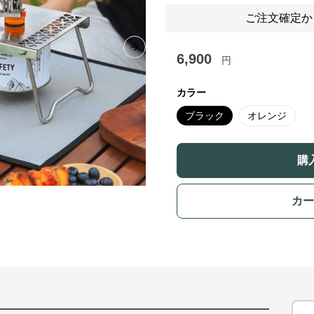
ご注文確定か
Next slide
6,900
円
カラー
ブラック
オレンジ
購
カー