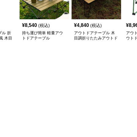
¥
8,540
¥
4,840
¥
8,9
(税込)
(税込)
ル 折
持ち運び簡単 軽量アウ
アウトドアテーブル 木
アウ
風 木目
トドアテーブル
目調折りたたみアウトド
ウト
アローテーブル
アル