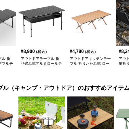
¥
8,900
¥
4,780
¥
8,2
(税込)
(税込)
ル 折
アウトドアテーブル 折
アウトドアキッチンテー
アウ
プマルチ
り畳み式アルミロールテ
ブル 折りたたみ式 ロー
量折
付き
ーブル
ル天板 キャンプテーブ
ブル
ル
ブル（キャンプ・アウトドア）
のおすすめアイテ