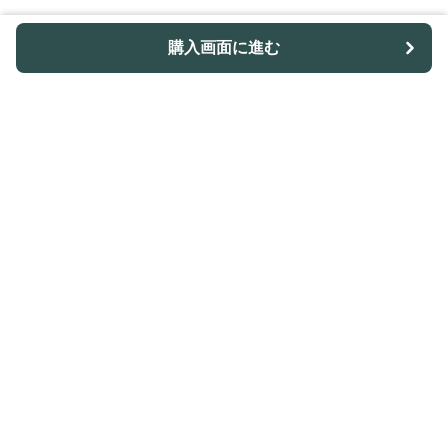
購入画面に進む
Outdoor-table-lab
について
利用規約
プライバシー