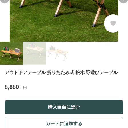
Previous slide
Ne
アウトドアテーブル 折りたたみ式 松木 野遊びテーブル
8,880
円
購入画面に進む
カートに追加する