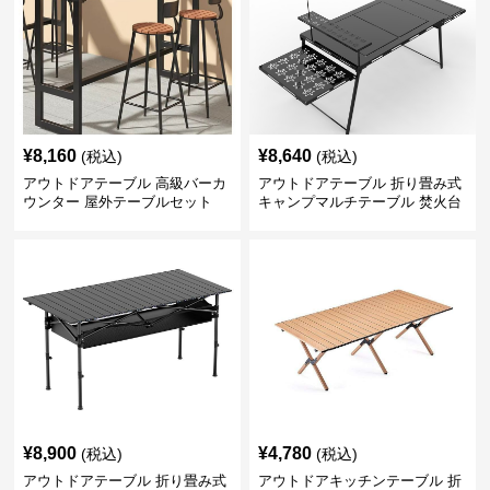
¥
8,160
¥
8,640
(税込)
(税込)
アウトドアテーブル 高級バーカ
アウトドアテーブル 折り畳み式
ウンター 屋外テーブルセット
キャンプマルチテーブル 焚火台
付き
¥
8,900
¥
4,780
(税込)
(税込)
アウトドアテーブル 折り畳み式
アウトドアキッチンテーブル 折