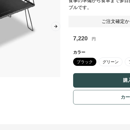
食事の準備から食卓まで多目
ブルです。
ご注文確定か
Next slide
7,220
円
カラー
ブラック
グリーン
購
カー