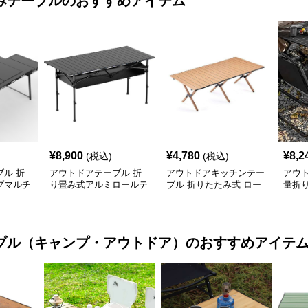
みテーブル
のおすすめアイテム
¥
8,900
¥
4,780
¥
8,2
(税込)
(税込)
ル 折
アウトドアテーブル 折
アウトドアキッチンテー
アウ
プマルチ
り畳み式アルミロールテ
ブル 折りたたみ式 ロー
量折
付き
ーブル
ル天板 キャンプテーブ
ブル
ル
ブル（キャンプ・アウトドア）
のおすすめアイテ