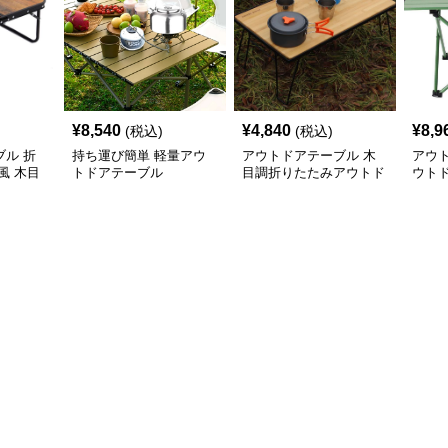
¥
8,540
¥
4,840
¥
8,9
(税込)
(税込)
ル 折
持ち運び簡単 軽量アウ
アウトドアテーブル 木
アウ
風 木目
トドアテーブル
目調折りたたみアウトド
ウト
アローテーブル
アル