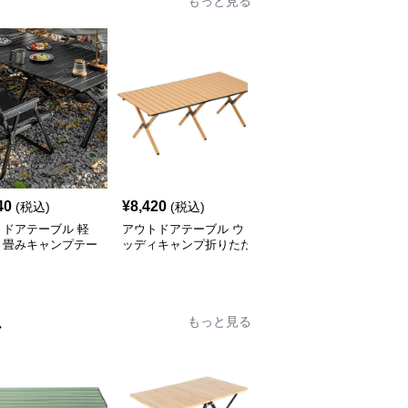
もっと見る
40
¥
8,420
¥
7,520
(税込)
(税込)
(税込)
トドアテーブル 軽
アウトドアテーブル ウ
アウトドアテーブル 頑
り畳みキャンプテー
ッディキャンプ折りたた
丈な折りたたみ式キャン
セット
みテーブル
プテーブル
ム
もっと見る