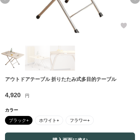
Previous slide
Ne
アウトドアテーブル 折りたたみ式多目的テーブル
4,920
円
カラー
ブラック+
ホワイト+
フラワー+