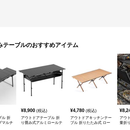
みテーブル
のおすすめアイテム
¥
8,900
¥
4,780
¥
8,2
(税込)
(税込)
ル 折
アウトドアテーブル 折
アウトドアキッチンテー
アウ
プマルチ
り畳み式アルミロールテ
ブル 折りたたみ式 ロー
量折
付き
ーブル
ル天板 キャンプテーブ
ブル