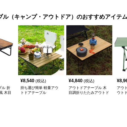
ル
ブル（キャンプ・アウトドア）
のおすすめアイテ
¥
8,540
¥
4,840
¥
8,9
(税込)
(税込)
ル 折
持ち運び簡単 軽量アウ
アウトドアテーブル 木
アウ
風 木目
トドアテーブル
目調折りたたみアウトド
ウト
アローテーブル
アル