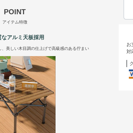
POINT
アイテム特徴
質なアルミ天板採用
お
し、美しい木目調の仕上げで高級感のある佇まい
対