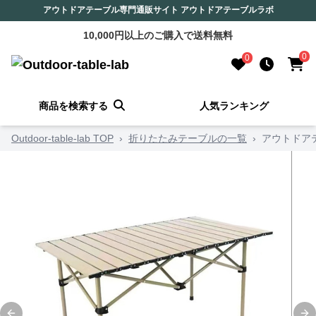
アウトドアテーブル専門通販サイト アウトドアテーブルラボ
10,000円以上のご購入で送料無料
0
0
商品を検索する
人気ランキング
Outdoor-table-lab TOP
›
折りたたみテーブルの一覧
›
アウトドア