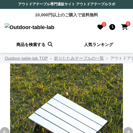
アウトドアテーブル専門通販サイト アウトドアテーブルラボ
10,000円以上のご購入で送料無料
0
0
商品を検索する
人気ランキング
Outdoor-table-lab TOP
›
折りたたみテーブルの一覧
›
アウトドア