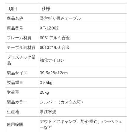
項目
仕様
商品名称
野営折り畳みテーブル
商品番号
XF-LZ002
フレーム材質
6061アルミ合金
テーブル面材質
6013アルミ合金
プラスチック部
強化ナイロン
品
製品サイズ
39.5×28×12cm
製品重量
0.55kg
耐荷重
25kg
製品カラー
シルバー（カスタム可）
生産地
浙江寧波
アウトドアキャンプ、野外垂釣、バーベキュ
使用範囲
ーなど