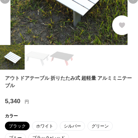
Previous slide
Ne
アウトドアテーブル 折りたたみ式 超軽量 アルミミニテー
ブル
5,340
円
カラー
ブラック
ホワイト
シルバー
グリーン
ブルー
ブラック+レッド