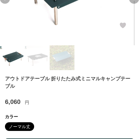
Previous slide
Ne
アウトドアテーブル 折りたたみ式ミニマルキャンプテー
ブル
6,060
円
カラー
ノーマル丈