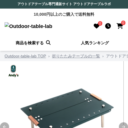
アウトドアテーブル専門通販サイト アウトドアテーブルラボ
10,000円以上のご購入で送料無料
0
0
商品を検索する
人気ランキング
Outdoor-table-lab TOP
›
折りたたみテーブルの一覧
›
アウトドア