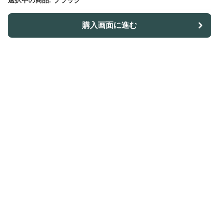
選択中の商品: ブラック
購入画面に進む
Outdoor-table-lab
について
利用規約
プライバシー