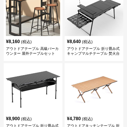
¥
8,160
¥
8,640
(税込)
(税込)
アウトドアテーブル 高級バーカ
アウトドアテーブル 折り畳み式
ウンター 屋外テーブルセット
キャンプマルチテーブル 焚火台
付き
¥
8,900
¥
4,780
(税込)
(税込)
アウトドアテーブル 折り畳み式
アウトドアキッチンテーブル 折