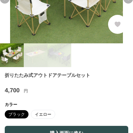
Previous slide
Ne
折りたたみ式アウトドアテーブルセット
4,700
円
カラー
ブラック
イエロー