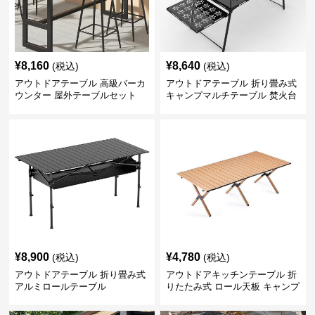
¥
8,160
¥
8,640
(税込)
(税込)
アウトドアテーブル 高級バーカ
アウトドアテーブル 折り畳み式
ウンター 屋外テーブルセット
キャンプマルチテーブル 焚火台
付き
¥
8,900
¥
4,780
(税込)
(税込)
アウトドアテーブル 折り畳み式
アウトドアキッチンテーブル 折
アルミロールテーブル
りたたみ式 ロール天板 キャンプ
テーブル