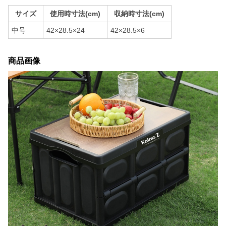
サイズ
使用時寸法(cm)
収納時寸法(cm)
中号
42×28.5×24
42×28.5×6
商品画像