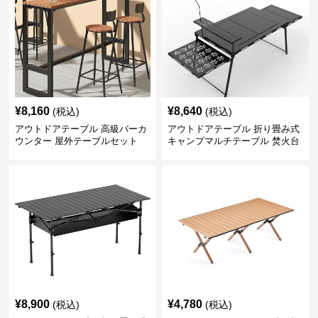
¥
8,160
¥
8,640
(税込)
(税込)
アウトドアテーブル 高級バーカ
アウトドアテーブル 折り畳み式
ウンター 屋外テーブルセット
キャンプマルチテーブル 焚火台
付き
¥
8,900
¥
4,780
(税込)
(税込)