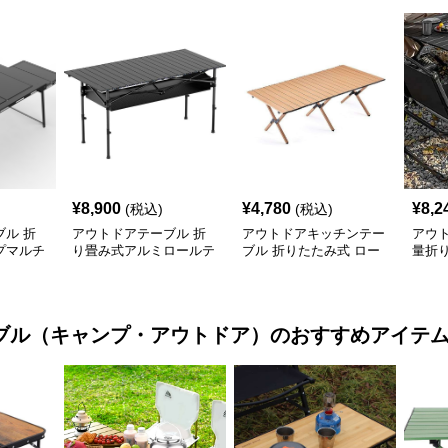
¥
8,900
¥
4,780
¥
8,2
(税込)
(税込)
ル 折
アウトドアテーブル 折
アウトドアキッチンテー
アウ
プマルチ
り畳み式アルミロールテ
ブル 折りたたみ式 ロー
量折
付き
ーブル
ル天板 キャンプテーブ
ブル
ル
ブル（キャンプ・アウトドア）
のおすすめアイテ