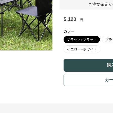
ご注文確定か
5,120
円
Next slide
カラー
ブラック+ブラック
ブラ
イエロー+ホワイト
購
カー