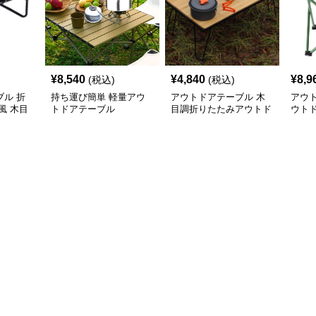
¥
8,540
¥
4,840
¥
8,9
(税込)
(税込)
ル 折
持ち運び簡単 軽量アウ
アウトドアテーブル 木
アウ
風 木目
トドアテーブル
目調折りたたみアウトド
ウト
アローテーブル
アル