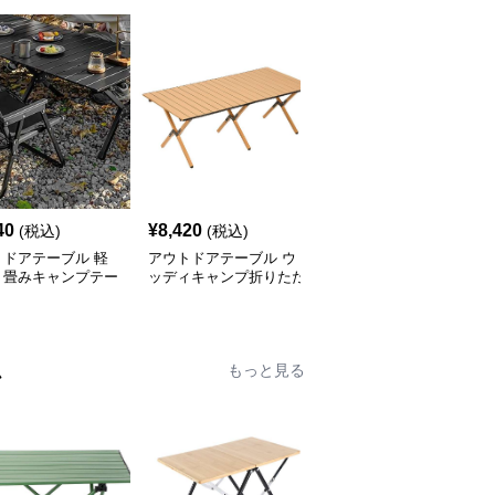
40
¥
8,420
¥
7,520
(税込)
(税込)
(税込)
トドアテーブル 軽
アウトドアテーブル ウ
アウトドアテーブル 頑
り畳みキャンプテー
ッディキャンプ折りたた
丈な折りたたみ式キャン
セット
みテーブル
プテーブル
ム
もっと見る