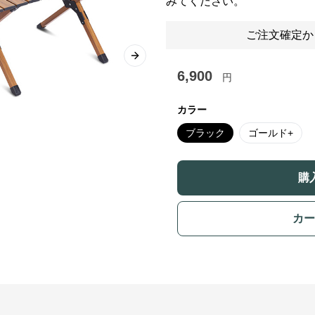
みてください。
ご注文確定か
Next slide
6,900
円
カラー
ブラック
ゴールド+
購
カー