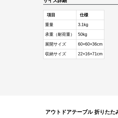
サイズ詳細
項目
仕様
重量
3.1kg
承重（耐荷重）
50kg
展開サイズ
60×60×36cm
収納サイズ
22×16×71cm
アウトドアテーブル
折りたた