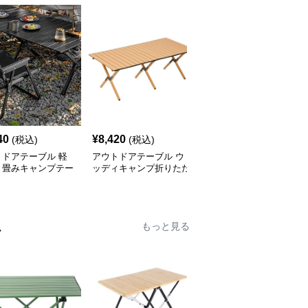
40
¥
8,420
¥
7,520
(税込)
(税込)
(税込)
トドアテーブル 軽
アウトドアテーブル ウ
アウトドアテーブル 頑
り畳みキャンプテー
ッディキャンプ折りたた
丈な折りたたみ式キャン
セット
みテーブル
プテーブル
ム
もっと見る