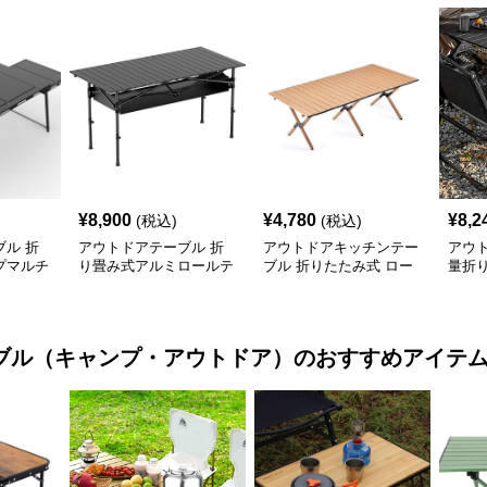
¥
8,900
¥
4,780
¥
8,2
(税込)
(税込)
ル 折
アウトドアテーブル 折
アウトドアキッチンテー
アウ
プマルチ
り畳み式アルミロールテ
ブル 折りたたみ式 ロー
量折
付き
ーブル
ル天板 キャンプテーブ
ブル
ル
ブル（キャンプ・アウトドア）
のおすすめアイテ