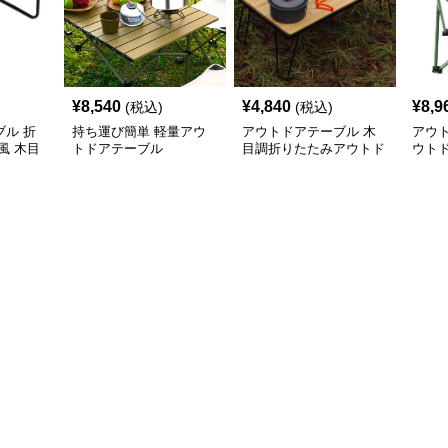
¥
8,540
¥
4,840
¥
8,9
(税込)
(税込)
ル 折
持ち運び簡単 軽量アウ
アウトドアテーブル 木
アウ
風 木目
トドアテーブル
目調折りたたみアウトド
ウト
アローテーブル
アル