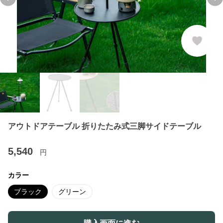
Previous slide
Ne
アウトドアテーブル 折りたたみ式三脚サイドテーブル
5,540
円
カラー
ブラック
グリーン