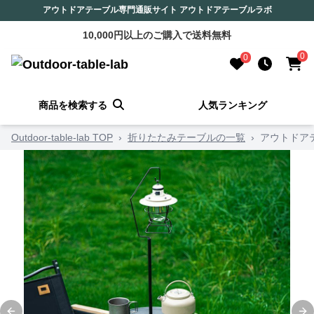
アウトドアテーブル専門通販サイト アウトドアテーブルラボ
10,000円以上のご購入で送料無料
0
0
商品を検索する
人気ランキング
Outdoor-table-lab TOP
›
折りたたみテーブルの一覧
›
アウトドア