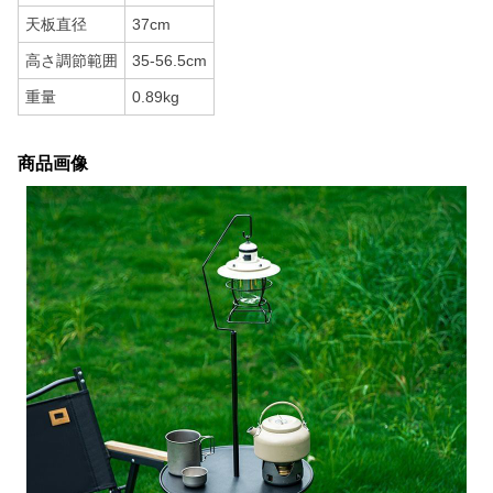
天板直径
37cm
高さ調節範囲
35-56.5cm
重量
0.89kg
商品画像