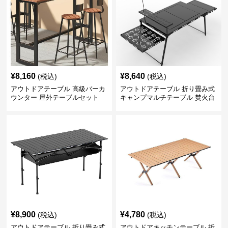
¥
8,160
¥
8,640
(税込)
(税込)
アウトドアテーブル 高級バーカ
アウトドアテーブル 折り畳み式
ウンター 屋外テーブルセット
キャンプマルチテーブル 焚火台
付き
¥
8,900
¥
4,780
(税込)
(税込)
アウトドアテーブル 折り畳み式
アウトドアキッチンテーブル 折