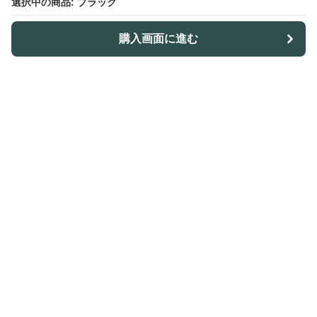
選択中の商品: ブラック
購入画面に進む
Outdoor-table-lab
について
利用規約
プライバシー