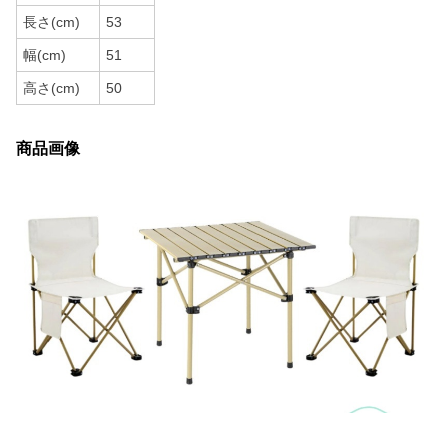
長さ(cm)
53
幅(cm)
51
高さ(cm)
50
商品画像