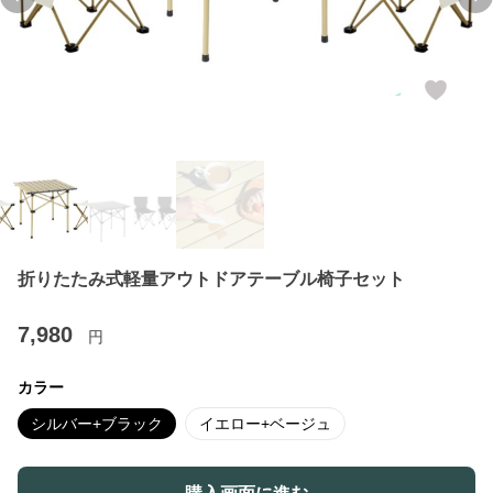
Previous slide
Ne
折りたたみ式軽量アウトドアテーブル椅子セット
7,980
円
カラー
シルバー+ブラック
イエロー+ベージュ