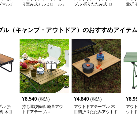
プマルチ
り畳み式アルミロールテ
ブル 折りたたみ式 ロー
量折
付き
ーブル
ル天板 キャンプテーブ
ブル
ル
ブル（キャンプ・アウトドア）
のおすすめアイテ
¥
8,540
¥
4,840
¥
8,9
(税込)
(税込)
ル 折
持ち運び簡単 軽量アウ
アウトドアテーブル 木
アウ
風 木目
トドアテーブル
目調折りたたみアウトド
ウト
アローテーブル
アル