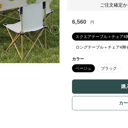
ご注文確定か
6,560
円
Next slide
スクエアテーブル＋チェア4
ロングテーブル＋チェア4脚
カラー
ベージュ
ブラック
購
カー