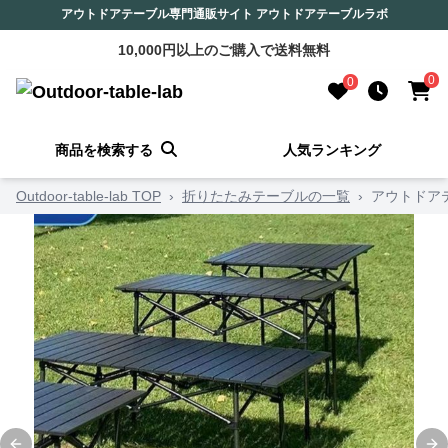
アウトドアテーブル専門通販サイト アウトドアテーブルラボ
10,000円以上のご購入で送料無料
0
0
商品を検索する
人気ランキング
Outdoor-table-lab TOP
›
折りたたみテーブルの一覧
›
アウトドア