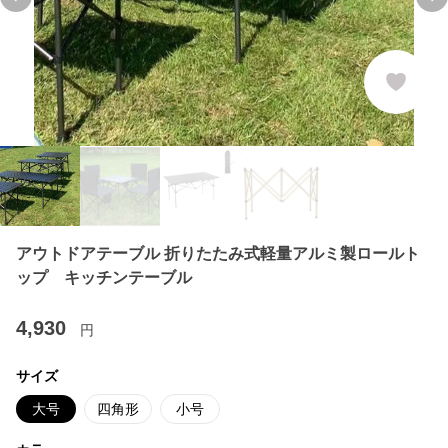
Previous slide
Ne
アウトドアテーブル 折りたたみ式軽量アルミ製ロールト
ップ キッチンテーブル
4,930
円
サイズ
大号
四角形
小号