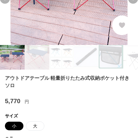
Previous slide
Ne
アウトドアテーブル 軽量折りたたみ式収納ポケット付き
ソロ
5,770
円
サイズ
小
大