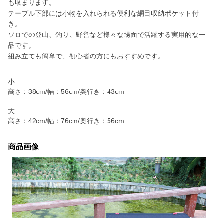
も収まります。
テーブル下部には小物を入れられる便利な網目収納ポケット付
き。
ソロでの登山、釣り、野営など様々な場面で活躍する実用的な一
品です。
組み立ても簡単で、初心者の方にもおすすめです。
小
高さ：38cm/幅：56cm/奥行き：43cm
大
高さ：42cm/幅：76cm/奥行き：56cm
商品画像