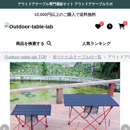
アウトドアテーブル専門通販サイト アウトドアテーブルラボ
10,000円以上のご購入で送料無料
0
0
商品を検索する
人気ランキング
Outdoor-table-lab TOP
›
折りたたみテーブルの一覧
›
アウトドア