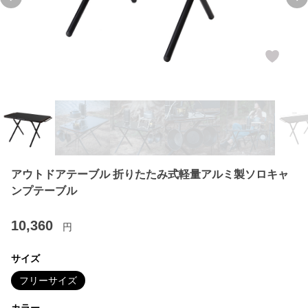
Previous slide
Ne
アウトドアテーブル 折りたたみ式軽量アルミ製ソロキャ
ンプテーブル
10,360
円
サイズ
フリーサイズ