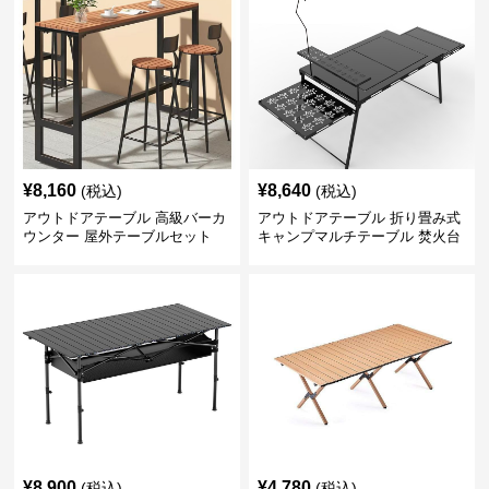
¥
8,160
¥
8,640
(税込)
(税込)
アウトドアテーブル 高級バーカ
アウトドアテーブル 折り畳み式
ウンター 屋外テーブルセット
キャンプマルチテーブル 焚火台
付き
¥
8,900
¥
4,780
(税込)
(税込)