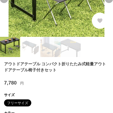
Previous slide
Ne
アウトドアテーブル コンパクト折りたたみ式軽量アウト
ドアテーブル椅子付きセット
7,780
円
サイズ
フリーサイズ