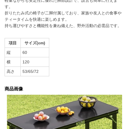
軽量ながらも安定性に優れた脚部設計で、設営も簡単に行えま
す。
折りたたみ式の椅子が二脚付属しており、家族や友人との食事や
ティータイムを快適に楽しめます。
持ち運びやすさと機能性を兼ね備えた、野外活動の必需品です。
項目
サイズ(cm)
縦
60
横
120
高さ
53/65/72
商品画像