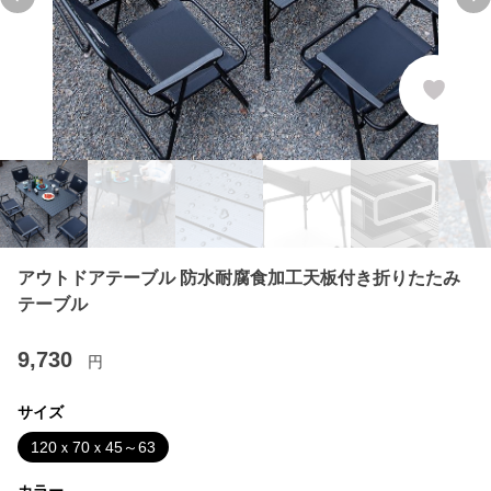
Previous slide
Ne
アウトドアテーブル 防水耐腐食加工天板付き折りたたみ
テーブル
9,730
円
サイズ
120ｘ70ｘ45～63