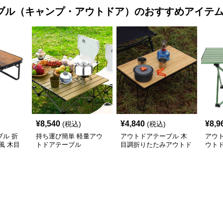
ブル（キャンプ・アウトドア）
のおすすめアイテ
¥
8,540
¥
4,840
¥
8,9
(税込)
(税込)
ル 折
持ち運び簡単 軽量アウ
アウトドアテーブル 木
アウ
風 木目
トドアテーブル
目調折りたたみアウトド
ウト
アローテーブル
アル