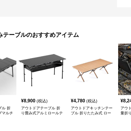
みテーブル
のおすすめアイテム
¥
8,900
¥
4,780
¥
8,2
(税込)
(税込)
ル 折
アウトドアテーブル 折
アウトドアキッチンテー
アウ
プマルチ
り畳み式アルミロールテ
ブル 折りたたみ式 ロー
量折
付き
ーブル
ル天板 キャンプテーブ
ブル
ル