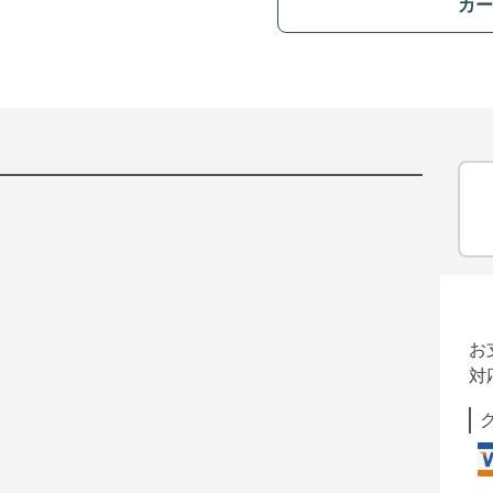
カー
お
対