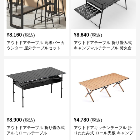
¥
8,160
¥
8,640
(税込)
(税込)
アウトドアテーブル 高級バーカ
アウトドアテーブル 折り畳み式
ウンター 屋外テーブルセット
キャンプマルチテーブル 焚火台
付き
¥
8,900
¥
4,780
(税込)
(税込)
アウトドアテーブル 折り畳み式
アウトドアキッチンテーブル 折
アルミロールテーブル
りたたみ式 ロール天板 キャンプ
テーブル