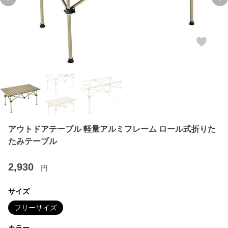
Previous slide
Ne
アウトドアテーブル 軽量アルミフレーム ロール式折りた
たみテーブル
2,930
円
サイズ
フリーサイズ