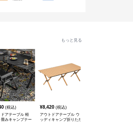
もっと見る
40
¥
8,420
¥
7,520
(税込)
(税込)
(税込)
トドアテーブル 軽
アウトドアテーブル ウ
アウトドアテーブル 頑
り畳みキャンプテー
ッディキャンプ折りたた
丈な折りたたみ式キャン
セット
みテーブル
プテーブル