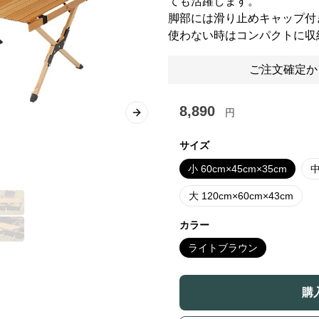
ても活躍します。
脚部には滑り止めキャップ付
使わない時はコンパクトに収
ご注文確定か
8,890
円
Next slide
サイズ
小 60cm×45cm×35cm
中
大 120cm×60cm×43cm
カラー
ライトブラウン
購