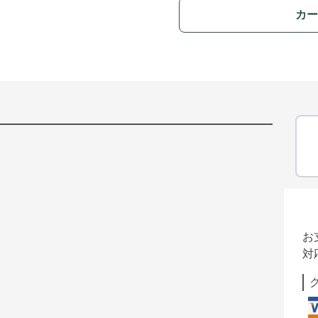
カー
お
対