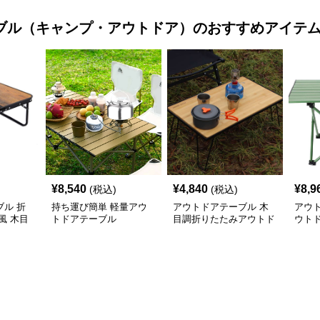
ブル（キャンプ・アウトドア）
のおすすめアイテ
¥
8,540
¥
4,840
¥
8,9
(税込)
(税込)
ル 折
持ち運び簡単 軽量アウ
アウトドアテーブル 木
アウ
風 木目
トドアテーブル
目調折りたたみアウトド
ウト
アローテーブル
アル