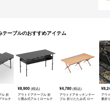
みテーブル
のおすすめアイテム
¥
8,900
¥
4,780
¥
8,2
(税込)
(税込)
ル 折
アウトドアテーブル 折
アウトドアキッチンテー
アウ
プマルチ
り畳み式アルミロールテ
ブル 折りたたみ式 ロー
量折
付き
ーブル
ル天板 キャンプテーブ
ブル
ル