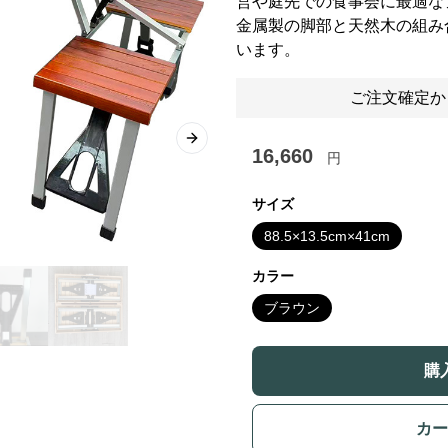
営や庭先での食事会に最適な
金属製の脚部と天然木の組み
います。
ご注文確定か
Next slide
16,660
円
サイズ
88.5×13.5cm×41cm
カラー
ブラウン
購
カー