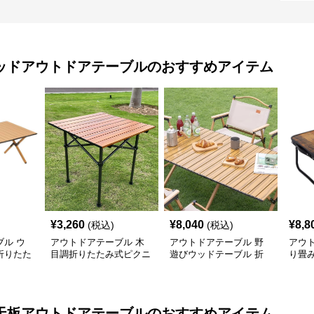
ッドアウトドアテーブル
のおすすめアイテム
¥
3,260
¥
8,040
¥
8,8
(税込)
(税込)
ル ウ
アウトドアテーブル 木
アウトドアテーブル 野
アウ
折りたた
目調折りたたみ式ピクニ
遊びウッドテーブル 折
り畳み
ックテーブル
りたたみキャンプセット
テー
天板アウトドアテーブル
のおすすめアイテム