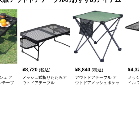
¥
8,720
¥
8,840
¥
4,3
(税込)
(税込)
シュ ア
メッシュ式折りたたみア
アウトドアテーブル ア
メッ
ンテーブ
ウトドアテーブル
ウトドアメッシュポケッ
イル
ト付きコンパクト折りた
ル
たみテーブル