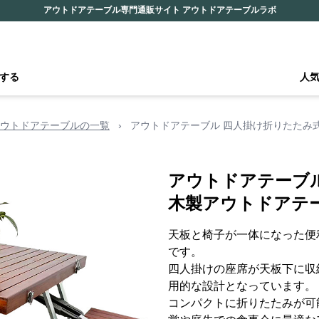
アウトドアテーブル専門通販サイト アウトドアテーブルラボ
する
人
ウトドアテーブルの一覧
›
アウトドアテーブル 四人掛け折りたたみ
アウトドアテーブ
木製アウトドアテ
天板と椅子が一体になった便
です。
四人掛けの座席が天板下に収
用的な設計となっています。
コンパクトに折りたたみが可