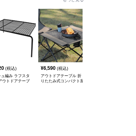
20
¥
6,590
¥
11,250
(税込)
(税込)
(税込)
シュ編み ラフスタ
アウトドアテーブル 折
アウトドアテーブル 多
 アウトドアテーブ
りたたみ式コンパクト屋
機能折りたたみ式メッシ
外用テーブル
ュ天板野営調理台