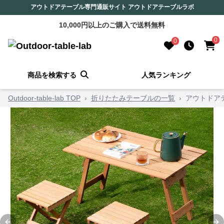
アウトドアテーブル専門通販サイト アウトドアテーブルラボ
10,000円以上のご購入で送料無料
0
0
商品を検索する
人気ランキング
Outdoor-table-lab TOP
›
折りたたみテーブルの一覧
›
アウトドア