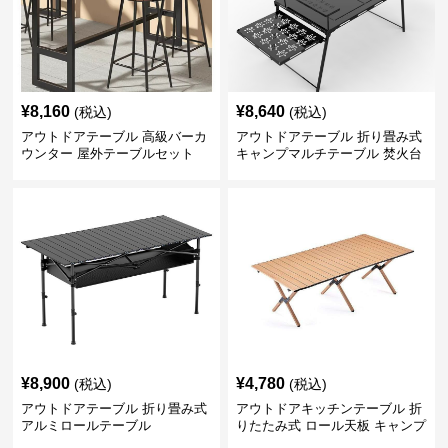
¥
8,160
¥
8,640
(税込)
(税込)
アウトドアテーブル 高級バーカ
アウトドアテーブル 折り畳み式
ウンター 屋外テーブルセット
キャンプマルチテーブル 焚火台
付き
¥
8,900
¥
4,780
(税込)
(税込)
アウトドアテーブル 折り畳み式
アウトドアキッチンテーブル 折
アルミロールテーブル
りたたみ式 ロール天板 キャンプ
テーブル