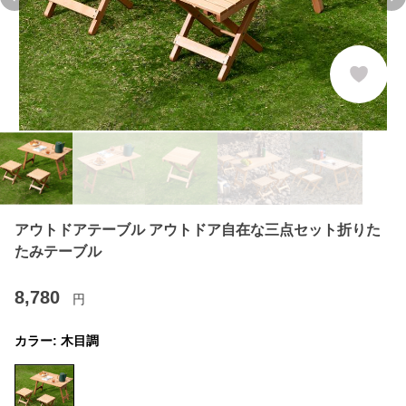
Previous slide
Ne
アウトドアテーブル アウトドア自在な三点セット折りた
たみテーブル
8,780
円
カラー:
木目調