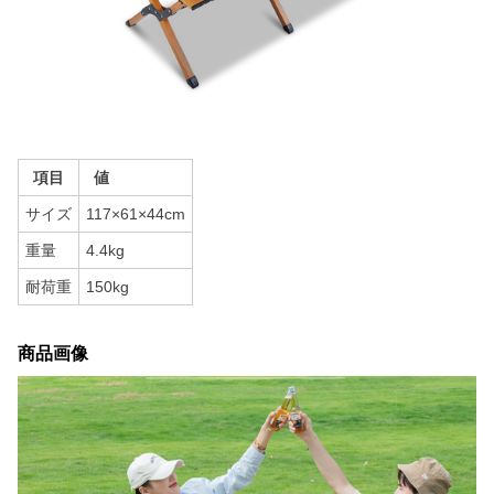
項目
値
サイズ
117×61×44cm
重量
4.4kg
耐荷重
150kg
商品画像