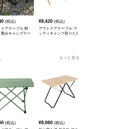
40
¥
8,420
¥
7,520
(税込)
(税込)
(税込)
トドアテーブル 軽
アウトドアテーブル ウ
アウトドアテーブル 頑
り畳みキャンプテー
ッディキャンプ折りたた
丈な折りたたみ式キャン
セット
みテーブル
プテーブル
ム
もっと見る
60
¥
8,060
¥
8,980
(税込)
(税込)
(税込)