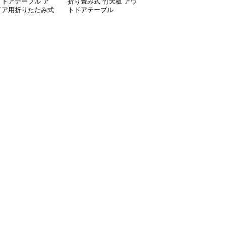
トドアテーブル ア
折り畳み式 竹天板 アウ
アウトドアテーブル 模
ドア用折りたたみ式
トドアテーブル
様切り抜きデザイン折り
ミローテーブル
たたみローテーブル