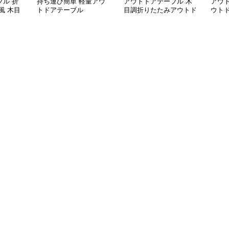
ル 折
持ち運び簡単 軽量アウ
アウトドアテーブル 木
アウ
風 木目
トドアテーブル
目調折りたたみアウトド
ウト
アローテーブル
アル