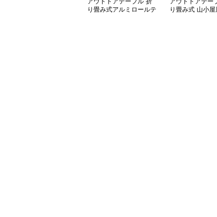
アウトドアテーブル 折
アウトドアテーブ
り畳み式アルミロールテ
り畳み式 山小屋
ーブル
テーブル