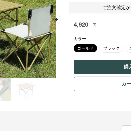
ご注文確定か
Next slide
4,920
円
カラー
ゴールド
ブラック
購
カー