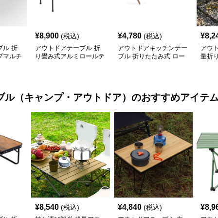
¥
8,900
¥
4,780
¥
8,2
(税込)
(税込)
ル 折
アウトドアテーブル 折
アウトドアキッチンテー
アウ
プマルチ
り畳み式アルミロールテ
ブル 折りたたみ式 ロー
量折
付き
ーブル
ル天板 キャンプテーブ
ブル
ル
ブル（キャンプ・アウトドア）
のおすすめアイテ
¥
8,540
¥
4,840
¥
8,9
(税込)
(税込)