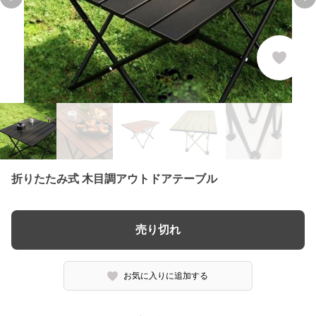
Previous slide
Ne
折りたたみ式 木目調アウトドアテーブル
売り切れ
お気に入りに追加する