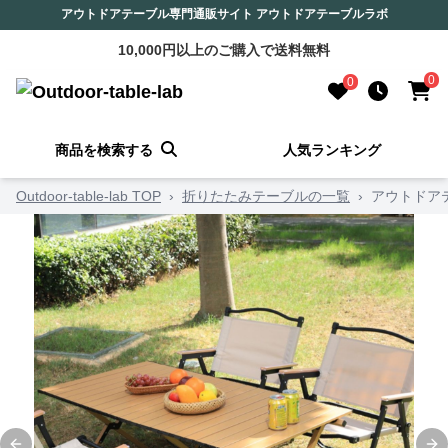
アウトドアテーブル専門通販サイト アウトドアテーブルラボ
10,000円以上のご購入で送料無料
0
0
商品を検索する
人気ランキング
Outdoor-table-lab TOP
›
折りたたみテーブルの一覧
›
アウトドア