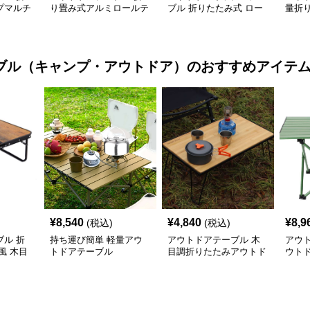
プマルチ
り畳み式アルミロールテ
ブル 折りたたみ式 ロー
量折
付き
ーブル
ル天板 キャンプテーブ
ブル
ル
ブル（キャンプ・アウトドア）
のおすすめアイテ
¥
8,540
¥
4,840
¥
8,9
(税込)
(税込)
ル 折
持ち運び簡単 軽量アウ
アウトドアテーブル 木
アウ
風 木目
トドアテーブル
目調折りたたみアウトド
ウト
アローテーブル
アル