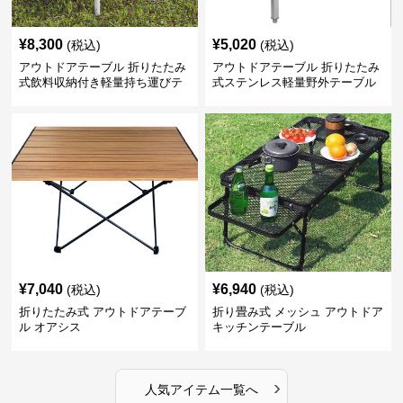
¥
8,300
¥
5,020
(税込)
(税込)
アウトドアテーブル 折りたたみ
アウトドアテーブル 折りたたみ
式飲料収納付き軽量持ち運びテ
式ステンレス軽量野外テーブル
ーブル コンパクト
¥
7,040
¥
6,940
(税込)
(税込)
折りたたみ式 アウトドアテーブ
折り畳み式 メッシュ アウトドア
ル オアシス
キッチンテーブル
›
人気アイテム一覧へ