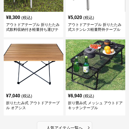
¥
8,300
¥
5,020
(税込)
(税込)
アウトドアテーブル 折りたたみ
アウトドアテーブル 折りたたみ
式飲料収納付き軽量持ち運びテ
式ステンレス軽量野外テーブル
ーブル コンパクト
¥
7,040
¥
6,940
(税込)
(税込)
折りたたみ式 アウトドアテーブ
折り畳み式 メッシュ アウトドア
ル オアシス
キッチンテーブル
›
人気アイテム一覧へ