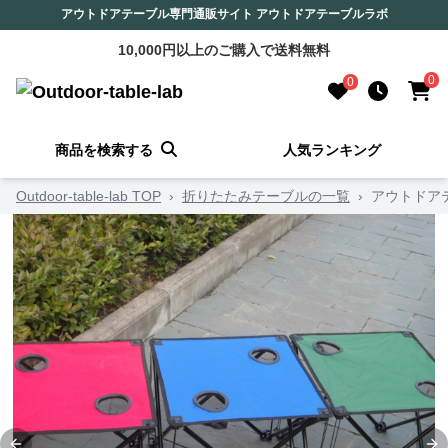
アウトドアテーブル専門通販サイト アウトドアテーブルラボ
10,000円以上のご購入で送料無料
0
0
商品を検索する
人気ランキング
Outdoor-table-lab TOP
›
折りたたみテーブルの一覧
›
アウトドア